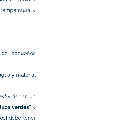
temperatura y 
 de pequeños 
gua y material 
s" 
y tienen un 
duos verdes"
 y 
ost debe tener 