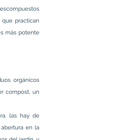
 descompuestos 
 que practican 
s más potente 
uos orgánicos 
r compost, un 
a, las hay de 
bertura en la 
 del jardín, y 