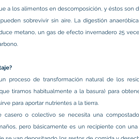
gue a los alimentos en descomposición, y éstos son
pueden sobrevivir sin aire. La digestión anaeróbica
duce metano, un gas de efecto invernadero 25 vece
arbono.
taje?
un proceso de transformación natural de los resid
que tiramos habitualmente a la basura) para obtene
rve para aportar nutrientes a la tierra.
e casero o colectivo se necesita una compostador
años, pero básicamente es un recipiente con una a
e se van depositando los restos de comida y desechos