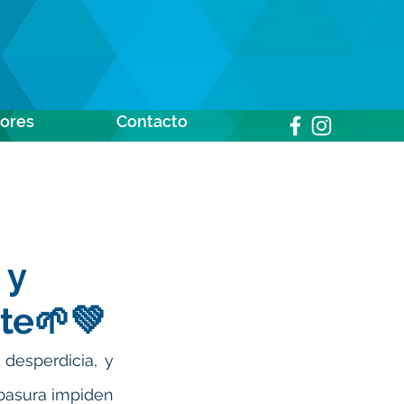
dores
Contacto
 y
te🌱💚
desperdicia, y 
asura impiden 