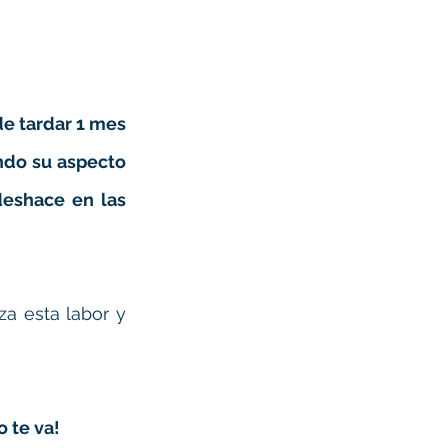
 tardar 1 mes 
ndo su aspecto 
eshace en las 
 esta labor y 
 te va!