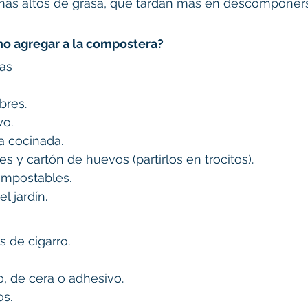
más altos de grasa, que tardan más en descomponer
o agregar a la compostera?
as
bres.
vo.
 cocinada.
es y cartón de huevos (partirlos en trocitos).
ompostables.
l jardín.
as de cigarro.
, de cera o adhesivo.
os.